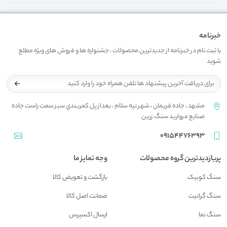
خبرنامه
با ثبت نام در خبرنامه از جدیدترین محصولات ، جشنواره ها و فروش های ویژه مطلع
شوید
مشهد ، جاده فريمان ، شهر تپه سلام ، بعداز پل کمربندي سبز سمت راست جاده
صنايع مرواريد سنگ زرين
09154476393
پربازدیدترین گروه محصولات
وجه تمایز ما
سنگ کوبیک
بازگشت و تعويض کالا
سنگ گرانیت
ضمانت اصل کالا
سنگ نما
ارسال اکسپرس