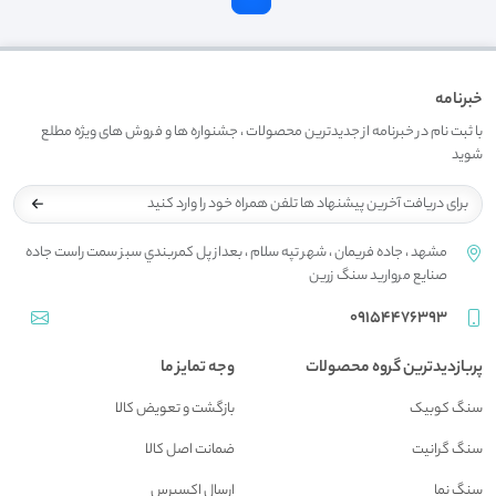
خبرنامه
با ثبت نام در خبرنامه از جدیدترین محصولات ، جشنواره ها و فروش های ویژه مطلع
شوید
مشهد ، جاده فريمان ، شهر تپه سلام ، بعداز پل کمربندي سبز سمت راست جاده
صنايع مرواريد سنگ زرين
09154476393
پربازدیدترین گروه محصولات
وجه تمایز ما
سنگ کوبیک
بازگشت و تعويض کالا
سنگ گرانیت
ضمانت اصل کالا
سنگ نما
ارسال اکسپرس