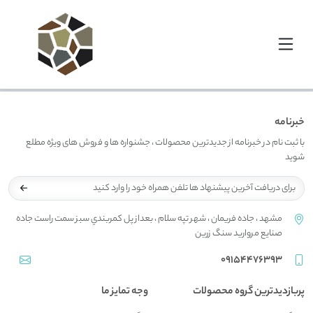
خبرنامه
با ثبت نام در خبرنامه از جدیدترین محصولات ، جشنواره ها و فروش های ویژه مطلع
شوید
مشهد ، جاده فريمان ، شهر تپه سلام ، بعداز پل کمربندي سبز سمت راست جاده
صنايع مرواريد سنگ زرين
09154476393
پربازدیدترین گروه محصولات
وجه تمایز ما