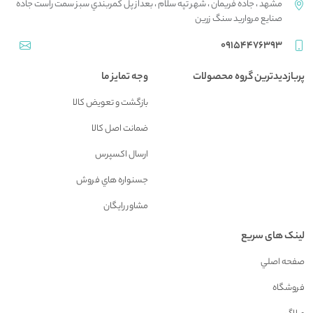
مشهد ، جاده فريمان ، شهر تپه سلام ، بعداز پل کمربندي سبز سمت راست جاده
صنايع مرواريد سنگ زرين
09154476393
پربازدیدترین گروه محصولات
وجه تمایز ما
بازگشت و تعويض کالا
ضمانت اصل کالا
ارسال اکسپرس
جسنواره هاي فروش
مشاور رايگان
لینک های سریع
صفحه اصلي
فروشگاه