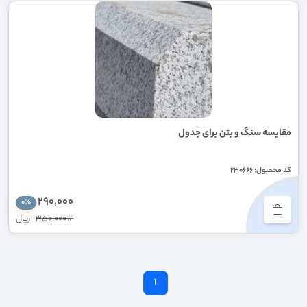
مقایسه سنگ و بتن برای جدول
کد محصول: 230666
290,000
0%
350,000#
ریال
1