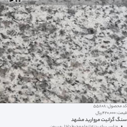
کد محصول: 55808
قیمت:
420,000 ریال
سنگ گرانیت مروارید مشهد
مناسب برای بدنه | نما و محیط داخل و بیرون