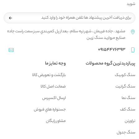
شوید
مشهد ، جاده فريمان ، شهر تپه سلام ، بعداز پل کمربندي سبز سمت راست جاده
صنايع مرواريد سنگ زرين
09154476393
پربازدیدترین گروه محصولات
وجه تمایز ما
سنگ کوبیک
بازگشت و تعويض کالا
سنگ گرانیت
ضمانت اصل کالا
سنگ نما
ارسال اکسپرس
سنگ کف
جسنواره هاي فروش
تراورتن
مشاور رايگان
سنگ جدول