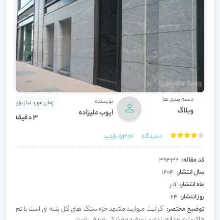
دسته بندی ها
نویسنده
زمان مورد نیاز برای مطالع
وبلاگ
ایوب علیزاده
3 دقیقه
0
دیدگاه
5304
بازدید
کد مقاله:
39332
سال انتشار:
1404
ماه انتشار:
آذر
روز انتشار:
24
توضیح مختصر:
گرانیت مروارید مشهد جزء سنگ های گل پنبه ای است با تم
خاکستری و دانه بندی ریز سفید و مشکی صدفی است.