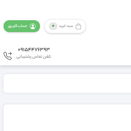
0
سبد خرید
حساب کاربری
09154476393
تلفن تماس پشتیبانی