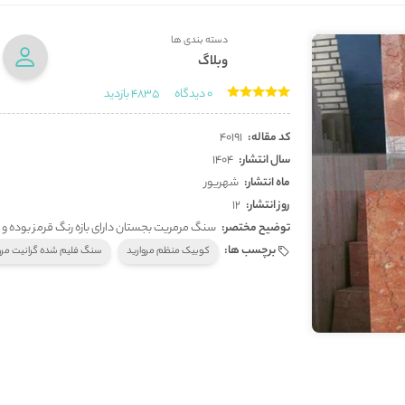
دسته بندی ها
وبلاگ
0
دیدگاه
4835
بازدید
کد مقاله:
40191
سال انتشار:
1404
ماه انتشار:
شهریور
روز انتشار:
12
توضیح مختصر:
سنگ مرمریت بجستان دارای بازه رنگ قرمز بوده و 
برچسب ها:
کوبیک منظم مروارید
سنگ فلیم شده گرانیت مرو