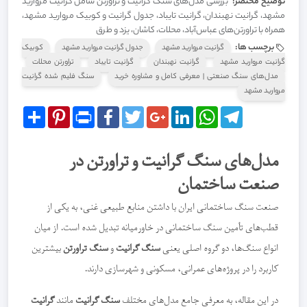
توضیح مختصر:
بررسی مدل‌های سنگ گرانیت و تراورتن شامل گرانیت مروارید
مشهد، گرانیت نهبندان، گرانیت تایباد، جدول گرانیت و کوبیک مروارید مشهد،
همراه با تراورتن‌های عباس‌آباد، محلات، کاشان، یزد و طرق
برچسب ها:
گرانیت مروارید مشهد
جدول گرانیت مروارید مشهد
کوبیک
گرانیت مروارید مشهد
گرانیت نهبندان
گرانیت تایباد
تراورتن محلات
مدل‌های سنگ صنعتی | معرفی کامل و مشاوره خرید
سنگ فلیم شده گرانیت
مروارید مشهد
Share
Pinterest
Print
Facebook
Twitter
Google+
LinkedIn
WhatsApp
Telegram
مدل‌های سنگ گرانیت و تراورتن در
صنعت ساختمان
صنعت سنگ ساختمانی ایران با داشتن منابع طبیعی غنی، به یکی از
قطب‌های تأمین سنگ ساختمانی در خاورمیانه تبدیل شده است. از میان
انواع سنگ‌ها، دو گروه اصلی یعنی
سنگ گرانیت
و
سنگ تراورتن
بیشترین
کاربرد را در پروژه‌های عمرانی، مسکونی و شهرسازی دارند.
در این مقاله، به معرفی جامع مدل‌های مختلف
سنگ گرانیت
مانند
گرانیت