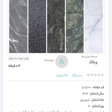
دسته بندی ها
زمان مورد نیاز برای مطالعه
نویسنده
وبلاگ
3 دقیقه
0
دیدگاه
312
بازدید
کد مقاله:
50500
سال انتشار:
1404
ماه انتشار:
شهریور
روز انتشار:
12