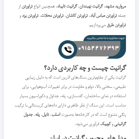
مروارید مشهد
،
گرانیت نهبندان
،
گرانیت تایباد
، همچنین انواع
تراورتن
از
جمله
تراورتن عباس آباد
،
تراورتن کاشان
،
تراورتن محلات
،
تراورتن یزد
و
تراورتن طرق
می‌پردازیم.
گرانیت چیست و چه کاربردی دارد؟
گرانیت یکی از مقاوم‌ترین سنگ‌های آذرین است که به دلیل زیبایی
طبیعی، سختی بالا، دوام و مقاومت در برابر تغییرات آب‌وهوایی، برای
استفاده در نمای ساختمان، کف‌سازی، پله، جداول و دکوراسیون بسیار
مناسب است. این سنگ از نظر ظاهری دارای دانه‌های کریستالی با ترکیب
رنگی متنوع است که در کارخانه‌ها به‌صورت
اسلب
،
تایل
،
پله
،
جدول
گرانیتی
و
کوبیک
فرآوری می‌شود.
مدل‌های محبوب گرانیت در ایران