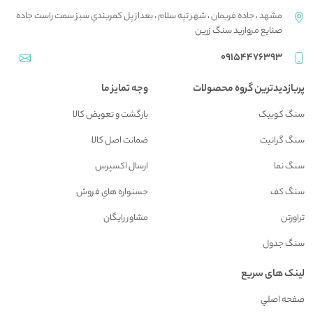
مشهد ، جاده فريمان ، شهر تپه سلام ، بعداز پل کمربندي سبز سمت راست جاده
صنايع مرواريد سنگ زرين
09154476393
پربازدیدترین گروه محصولات
وجه تمایز ما
سنگ کوبیک
بازگشت و تعويض کالا
سنگ گرانیت
ضمانت اصل کالا
سنگ نما
ارسال اکسپرس
سنگ کف
جسنواره هاي فروش
تراورتن
مشاور رايگان
سنگ جدول
لینک های سریع
صفحه اصلي