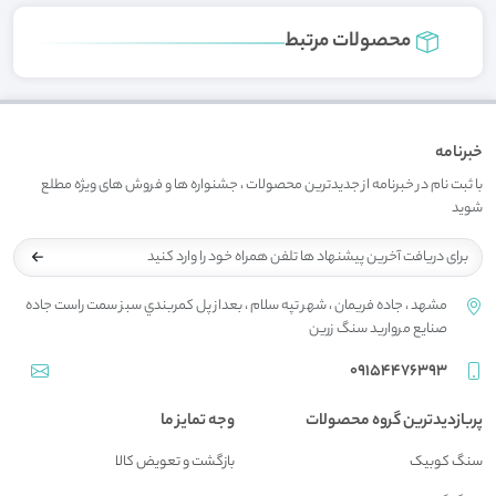
محصولات مرتبط
خبرنامه
با ثبت نام در خبرنامه از جدیدترین محصولات ، جشنواره ها و فروش های ویژه مطلع
شوید
مشهد ، جاده فريمان ، شهر تپه سلام ، بعداز پل کمربندي سبز سمت راست جاده
صنايع مرواريد سنگ زرين
09154476393
پربازدیدترین گروه محصولات
وجه تمایز ما
سنگ کوبیک
بازگشت و تعويض کالا