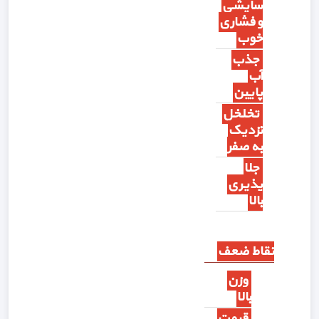
سایشی
و فشاری
خوب
جذب
آب
پایین
تخلخل
نزدیک
به صفر
جلا
پذیری
بالا
نقاط ضعف
وزن
بالا
قیمت