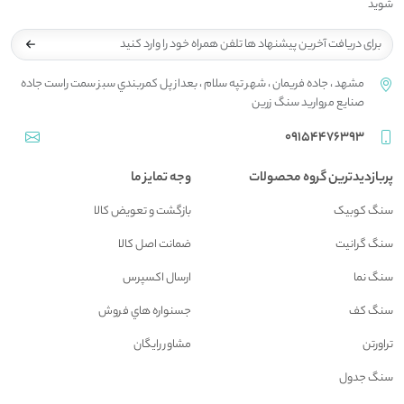
شوید
مشهد ، جاده فريمان ، شهر تپه سلام ، بعداز پل کمربندي سبز سمت راست جاده
صنايع مرواريد سنگ زرين
09154476393
پربازدیدترین گروه محصولات
وجه تمایز ما
سنگ کوبیک
بازگشت و تعويض کالا
سنگ گرانیت
ضمانت اصل کالا
سنگ نما
ارسال اکسپرس
سنگ کف
جسنواره هاي فروش
تراورتن
مشاور رايگان
سنگ جدول