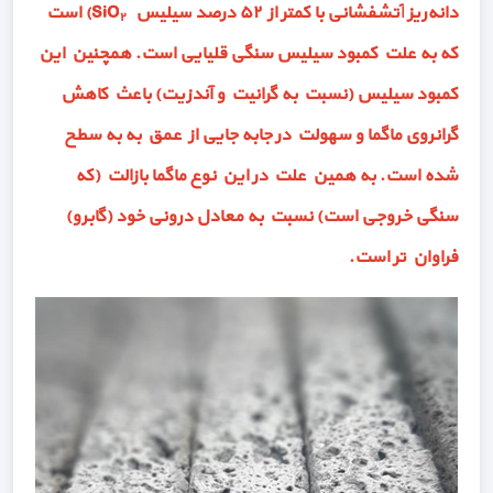
دانه‌ریز
آتشفشانی
با کمتر از ۵۲ درصد
سیلیس
(SiO
) است
۲
که به علت کمبود سیلیس سنگی قلیایی است. همچنین این
کمبود سیلیس (نسبت به گرانیت و آندزیت) باعث کاهش
گرانروی ماگما و سهولت در جابه جایی از عمق به به سطح
شده است. به همین علت در این نوع ماگما بازالت (که
سنگی خروجی است) نسبت به معادل درونی خود (گابرو)
فراوان تر است.