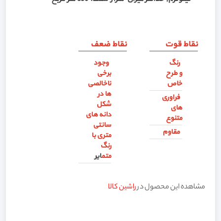
نقاط قوت
نقاط ضعف
رنگ
وجود
و طرح
برخی
خاص
ناخالصی
ها در
فراوری
شکل
های
دانه های
متنوع
سانتی
مقاوم
متری با
رنگ
متم
ایر
مشاهده این محصول در
راشین کالا