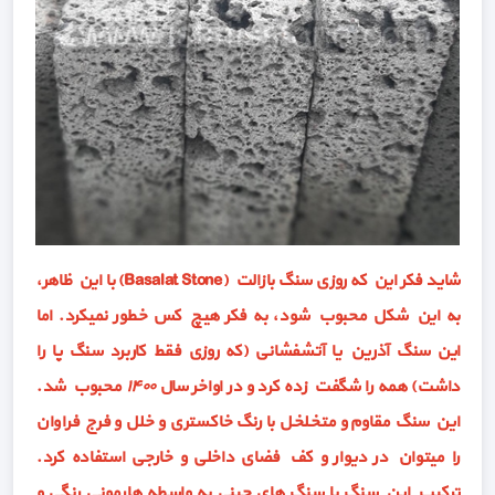
شاید فکر این که روزی سنگ بازالت (Basalat Stone) با این ظاهر،
به این شکل محبوب شود، به فکر هیچ کس خطور نمیکرد. اما
این سنگ آذرین یا آتشفشانی (که روزی فقط کاربرد سنگ پا را
داشت) همه را شگفت زده کرد و در اواخر سال
۱۴۰۰
محبوب شد.
این سنگ مقاوم و متخلخل با رنگ خاکستری و خلل و فرج فراوان
را میتوان در دیوار و کف فضای داخلی و خارجی استفاده کرد.
ترکیب این سنگ با سنگ های چینی به واسطه هارمونی رنگی و