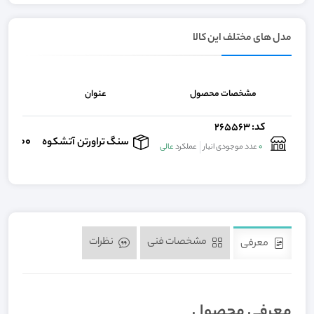
مدل های مختلف این کالا
مشخصات محصول
عنوان
قیم
کد: 265563
00,000
سنگ تراورتن آتشکوه
0
عدد موجودی انبار
عملکرد
عالی
مشخصات فنی
نظرات
معرفی
معرفی محصول