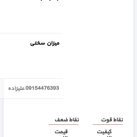
میزان سختی
09154476393 علیزاده
نقاط قوت
نقاط ضعف
کیفیت
قیمت