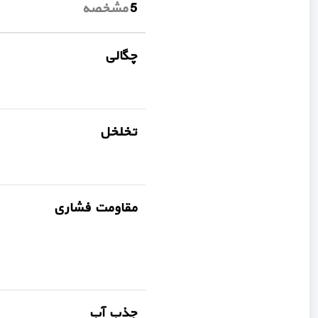
5 مشخصه
چگالی
تخلخل
مقاومت فشاری
جذب آب