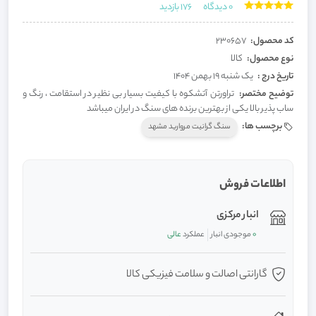
0
دیدگاه
176
بازدید
کد محصول:
230657
نوع محصول:
کالا
تاریخ درج :
یک شنبه 19 بهمن 1404
توضیح مختصر:
تراورتن آتشکوه با کیفیت بسیار بی نظیر در استقامت ، رنگ و
ساب پذیر بالا یکی از بهترین برنده های سنگ در ایران میباشد
برچسب ها:
سنگ گرانیت مروارید مشهد
اطلاعات فروش
انبار مرکزی
0
موجودی انبار
عملکرد
عالی
گارانتی اصالت و سلامت فیزیکی کالا