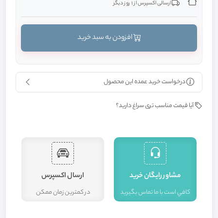
ارسالی اکسپرس از 1 روز دیگر
افزودن به سبد خرید
درخواست خرید عمده این محصول
آیا قیمت مناسب تری سراغ دارید؟
مشاور رايگان خريد
ارسال اکسپرس
کافي است با ما تماس بگيريد
در کمترين زمان ممکن
ا