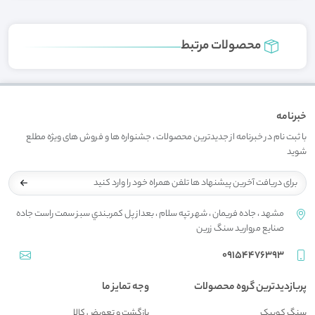
محصولات مرتبط
خبرنامه
با ثبت نام در خبرنامه از جدیدترین محصولات ، جشنواره ها و فروش های ویژه مطلع
شوید
مشهد ، جاده فريمان ، شهر تپه سلام ، بعداز پل کمربندي سبز سمت راست جاده
صنايع مرواريد سنگ زرين
09154476393
پربازدیدترین گروه محصولات
وجه تمایز ما
سنگ کوبیک
بازگشت و تعويض کالا