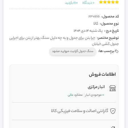
0
دیدگاه
160
بازدید
کد محصول:
230666
نوع محصول:
کالا
تاریخ درج :
یک شنبه 14 دی 1404
توضیح مختصر:
چرا بتن برای جدول و به چه دلیل سنگ بهتر از بتن برای اجرایی
جدول کشی خیابان
برچسب ها:
سنگ جدول گرانیت مروارید مشهد
اطلاعات فروش
انبار مرکزی
0
موجودی انبار
عملکرد
عالی
گارانتی اصالت و سلامت فیزیکی کالا