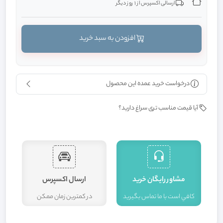
ارسالی اکسپرس از 1 روز دیگر
افزودن به سبد خرید
درخواست خرید عمده این محصول
آیا قیمت مناسب تری سراغ دارید؟
مشاور رايگان خريد
ارسال اکسپرس
کافي است با ما تماس بگيريد
در کمترين زمان ممکن
ا