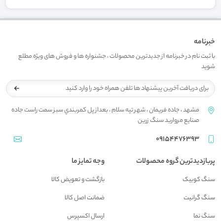
خبرنامه
با ثبت نام در خبرنامه از جدیدترین محصولات ، جشنواره ها و فروش های ویژه مطلع
شوید
مشهد ، جاده فريمان ، شهر تپه سلام ، بعداز پل کمربندي سبز سمت راست جاده
صنايع مرواريد سنگ زرين
09154476393
پربازدیدترین گروه محصولات
وجه تمایز ما
سنگ کوبیک
بازگشت و تعويض کالا
سنگ گرانیت
ضمانت اصل کالا
سنگ نما
ارسال اکسپرس