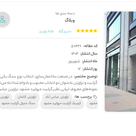
دسته بندی ها
وبلاگ
0
دیدگاه
282
بازدید
کد مقاله:
50426
سال انتشار:
1404
ماه انتشار:
شهریور
روز انتشار:
12
توضیح مختصر:
در صنعت ساختمان‌سازی، انتخاب نوع سنگ یکی از 
گرانیت و تراورتن به‌عنوان دو انتخاب محبوب و بادوام شناخته می‌شون
نمونه‌های معروف ایرانی نظیر گرانیت مروارید مشهد، تراورتن عباس آبا
برچسب ها:
تراورتن عباس آباد
تراورتن کاشان
تراورتن
مشهد
کوبیک گرانیت مروارید مشهد
سنگ جدول گرانیت مشهد