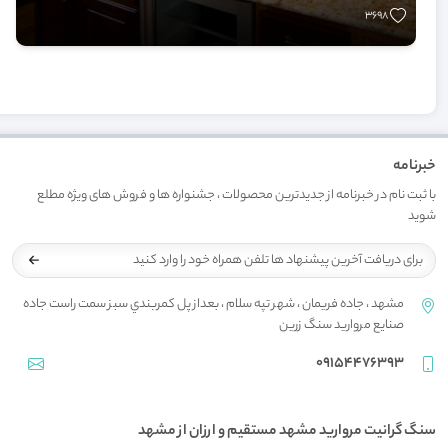
3698
خبرنامه
با ثبت نام در خبرنامه از جدیدترین محصولات ، جشنواره ها و فروش های ویژه مطلع
شوید
مشهد ، جاده فريمان ، شهر تپه سلام ، بعداز پل کمربندي سبز سمت راست جاده
صنايع مرواريد سنگ زرين
09154476393
سنگ گرانيت مرواريد مشهد مستقیم و ارزان از مشهد