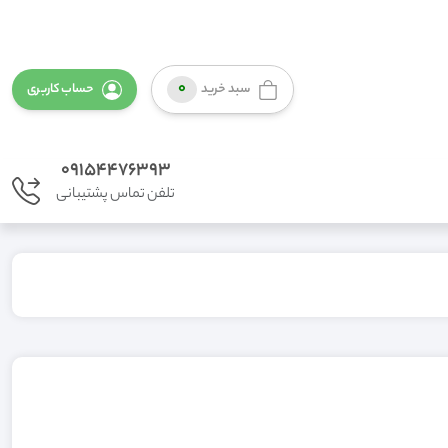
0
سبد خرید
حساب کاربری
09154476393
تلفن تماس پشتیبانی