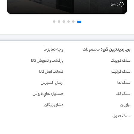
5305
پربازدیدترین گروه محصولات
وجه تمایز ما
سنگ کوبیک
بازگشت و تعويض کالا
سنگ گرانیت
ضمانت اصل کالا
سنگ نما
ارسال اکسپرس
سنگ کف
جسنواره هاي فروش
تراورتن
مشاور رايگان
سنگ جدول