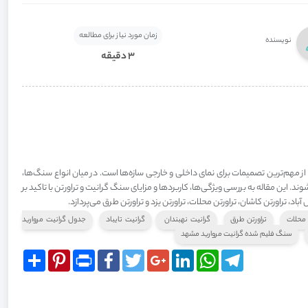
زمان مورد نیاز برای مطالعه
نویسنده
3 دقیقه
مهم‌ترین تصمیمات برای نمای داخلی و خارجی سازه‌ها است. در میان انواع سنگ‌ها،
د. این مقاله به بررسی ویژگی‌ها، کاربردها و مزایای سنگ گرانیت و تراورتن با تاکید بر
د، تراورتن کاشان، تراورتن محلات، تراورتن یزد و تراورتن طرق می‌پردازد.
 محلات
تراورتن طرق
گرانیت نهبندان
گرانیت تایباد
جدول گرانیت مروارید
سنگ فلیم شده گرانیت مروارید مشهد
Share
Pinterest
Print
Facebook
Twitter
Google+
LinkedIn
WhatsApp
Telegram