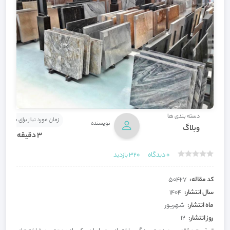
دسته بندی ها
زمان مورد نیاز برای مطالعه
نویسنده
وبلاگ
3 دقیقه
0
دیدگاه
320
بازدید
کد مقاله:
50427
سال انتشار:
1404
ماه انتشار:
شهریور
روز انتشار:
12