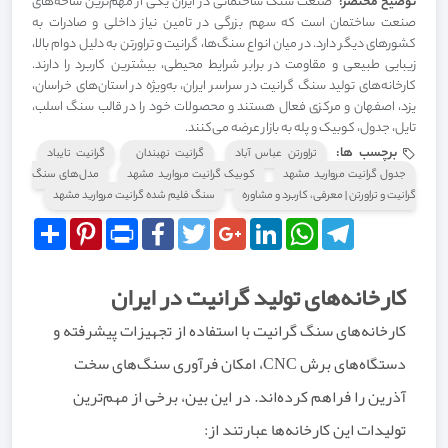
توضیح مختصر:
صنعت سنگ ساختمانی در ایران یکی از مهم‌ترین شاخه‌های
صنعت ساختمان است که سهم بزرگی در تامین نیاز داخلی و صادرات به
کشورهای دیگر دارد. در میان انواع سنگ‌ها، گرانیت و تراورتن به دلیل دوام بالا،
زیبایی طبیعی و مقاومت در برابر شرایط محیطی، بیشترین کاربرد را دارند.
کارخانه‌های تولید سنگ گرانیت در سراسر ایران، به‌ویژه در استان‌های خراسان،
یزد، اصفهان و مرکزی فعال هستند و محصولات خود را در قالب سنگ اسلب،
تایل، جدول، کوبیک و پله به بازار عرضه می‌کنند.
برچسب ها:
تراورتن عباس آباد
گرانیت نهبندان
گرانیت تایباد
جدول گرانیت مروارید مشهد
کوبیک گرانیت مروارید مشهد
مدل‌های سنگ
گرانیت و تراورتن | معرفی، کاربرد و مشاوره
سنگ فلیم شده گرانیت مروارید مشهد
Share
Pinterest
Print
Facebook
Twitter
Google+
LinkedIn
WhatsApp
Telegram
کارخانه‌های تولید گرانیت در ایران
کارخانه‌های سنگ گرانیت با استفاده از تجهیزات پیشرفته و
دستگاه‌های برش CNC، امکان فرآوری سنگ‌های سخت
آذرین را فراهم کرده‌اند. در این بین، برخی از مهم‌ترین
تولیدات این کارخانه‌ها عبارتند از: