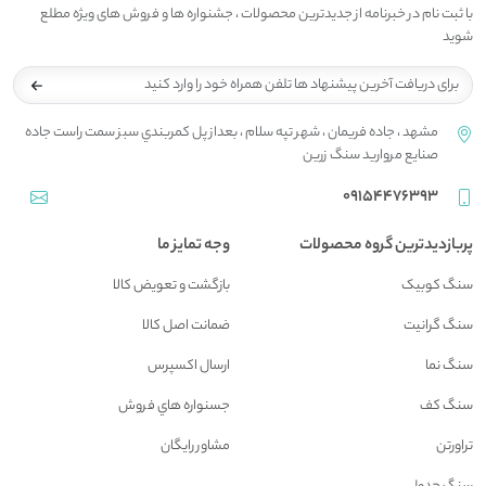
با ثبت نام در خبرنامه از جدیدترین محصولات ، جشنواره ها و فروش های ویژه مطلع
شوید
مشهد ، جاده فريمان ، شهر تپه سلام ، بعداز پل کمربندي سبز سمت راست جاده
صنايع مرواريد سنگ زرين
09154476393
پربازدیدترین گروه محصولات
وجه تمایز ما
سنگ کوبیک
بازگشت و تعويض کالا
سنگ گرانیت
ضمانت اصل کالا
سنگ نما
ارسال اکسپرس
سنگ کف
جسنواره هاي فروش
تراورتن
مشاور رايگان